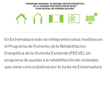
En Extremadura esto se refleja entre otras medidas en
el Programa de Fomento de la Rehabilitación
Energética de la Vivienda Existente (PEEVE). Un
programa de ayudas a la rehabilitación de viviendas
que viene convocándose por la Junta de Extremadura
desde hace algunos años.
Como bien dice su título, este programa busca
fomentar las rehabilitaciones de viviendas con el
objetivo de hacerlas más eficientes, de tal manera que
se necesite menos energía para calentarla en invierno o
refrescarla en verano. Por ello las ayudas cubren el 60%